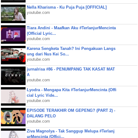
Nella Kharisma - Ku Puja Puja [OFFICIAL]
youtube.com
Tiara Andini - Maafkan Aku #TerlanjurMencinta
(Official Lyric...
youtube.com
Karena Sengketa Tanah? Ini Pengakuan Langs
ung dari Nus Kei So...
youtube.com
jurnalrisa #86 - PENUMPANG TAK KASAT MAT
A
youtube.com
Lyodra - Mengapa Kita #TerlanjurMencinta (Offi
cial Lyric Vide...
youtube.com
EPISODE TERAKHIR OM GEPENG? (PART 2) -
DALANG PELO
youtube.com
Ziva Magnolya - Tak Sanggup Melupa #Terlanj
urMencinta (Offici...