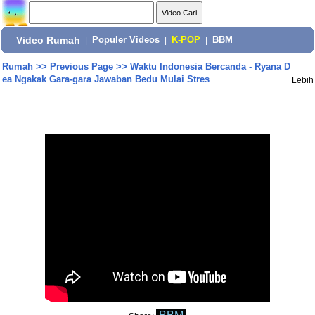
Video Rumah
|
Populer Videos
|
K-POP
|
BBM
Rumah
>>
Previous Page
>>
Waktu Indonesia Bercanda - Ryana D
ea Ngakak Gara-gara Jawaban Bedu Mulai Stres
Lebih