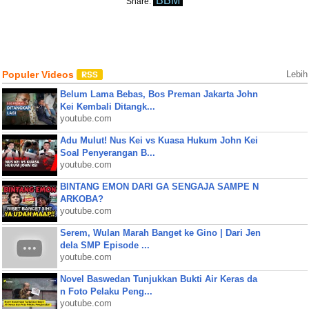
BBM
Share:
Populer Videos
Lebih
Belum Lama Bebas, Bos Preman Jakarta John
Kei Kembali Ditangk...
youtube.com
Adu Mulut! Nus Kei vs Kuasa Hukum John Kei
Soal Penyerangan B...
youtube.com
BINTANG EMON DARI GA SENGAJA SAMPE N
ARKOBA?
youtube.com
Serem, Wulan Marah Banget ke Gino | Dari Jen
dela SMP Episode ...
youtube.com
Novel Baswedan Tunjukkan Bukti Air Keras da
n Foto Pelaku Peng...
youtube.com