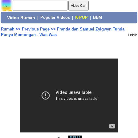
Video Rumah
|
Populer Videos
|
K-POP
|
BBM
Rumah
>>
Previous Page
>>
Franda dan Samuel Zylgwyn Tunda
Punya Momongan - Was Was
Lebih