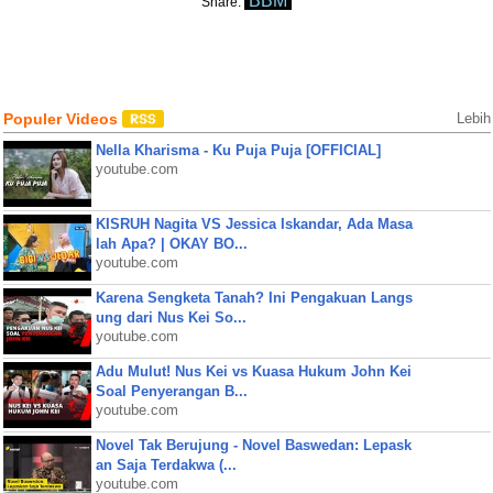
BBM
Share:
Populer Videos
Lebih
Nella Kharisma - Ku Puja Puja [OFFICIAL]
youtube.com
KISRUH Nagita VS Jessica Iskandar, Ada Masa
lah Apa? | OKAY BO...
youtube.com
Karena Sengketa Tanah? Ini Pengakuan Langs
ung dari Nus Kei So...
youtube.com
Adu Mulut! Nus Kei vs Kuasa Hukum John Kei
Soal Penyerangan B...
youtube.com
Novel Tak Berujung - Novel Baswedan: Lepask
an Saja Terdakwa (...
youtube.com