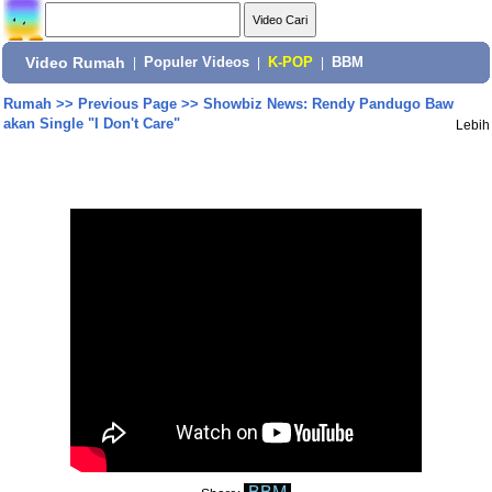
Video Rumah
|
Populer Videos
|
K-POP
|
BBM
Rumah
>>
Previous Page
>>
Showbiz News: Rendy Pandugo Baw
akan Single "I Don't Care"
Lebih