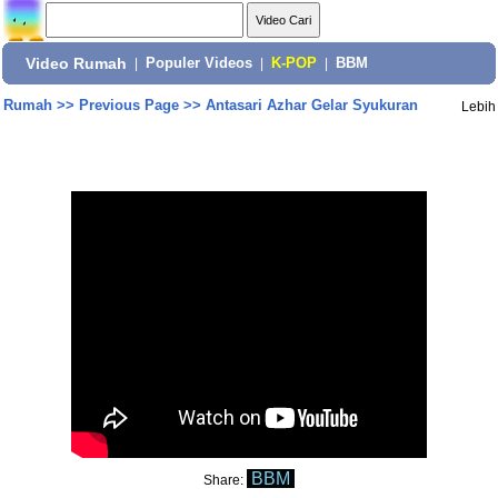
Video Rumah
|
Populer Videos
|
K-POP
|
BBM
Rumah
>>
Previous Page
>>
Antasari Azhar Gelar Syukuran
Lebih
BBM
Share: