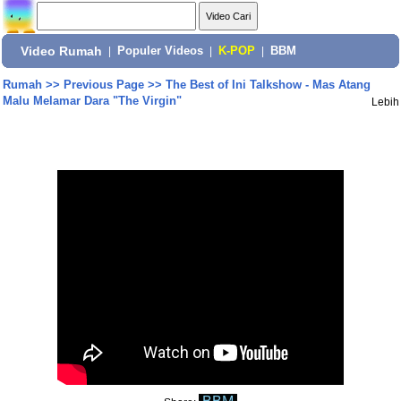
Video Rumah
|
Populer Videos
|
K-POP
|
BBM
Rumah
>>
Previous Page
>>
The Best of Ini Talkshow - Mas Atang
Malu Melamar Dara "The Virgin"
Lebih