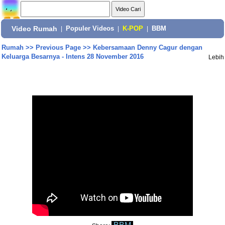
Video Rumah
|
Populer Videos
|
K-POP
|
BBM
Rumah
>>
Previous Page
>>
Kebersamaan Denny Cagur dengan
Keluarga Besarnya - Intens 28 November 2016
Lebih