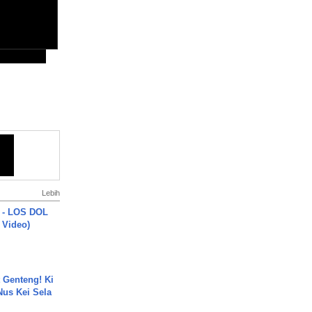
Lebih
 - LOS DOL
c Video)
 Genteng! Ki
Nus Kei Sela