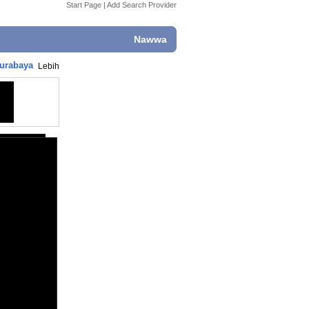
Start Page
|
Add Search Provider
Nawwa
Surabaya
Lebih