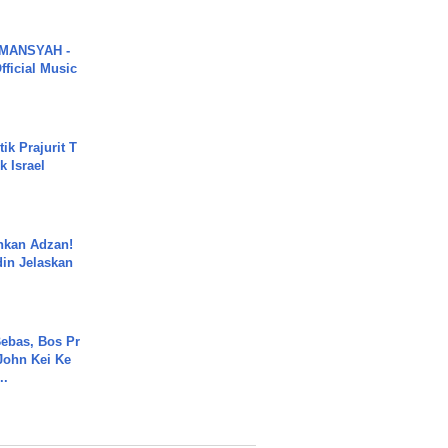
MANSYAH -
ficial Music
ik Prajurit T
 Israel
nkan Adzan!
din Jelaskan
.
ebas, Bos Pr
John Kei Ke
..