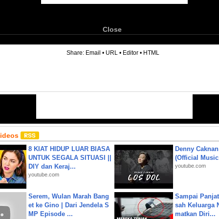
Close
6
Share:
Email
•
URL
•
Editor
•
HTML
Videos
8 KIAT HIDUP LUAR BIASA
Denny Caknan
UNTUK SEGALA SITUASI ||
(Official Musi
DIY dan Keraj...
youtube.com
youtube.com
Serem, Wulan Marah Bang
Sampai Panjat
et ke Gino | Dari Jendela S
sah Keluarga 
MP Episode ...
matkan Diri...