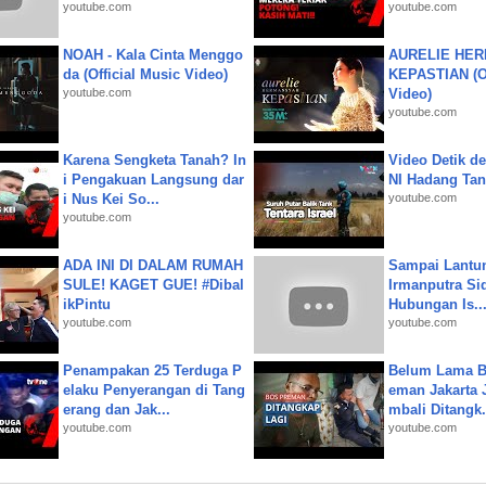
youtube.com
youtube.com
NOAH - Kala Cinta Menggo
AURELIE HER
da (Official Music Video)
KEPASTIAN (Of
youtube.com
Video)
youtube.com
Karena Sengketa Tanah? In
Video Detik det
i Pengakuan Langsung dar
NI Hadang Tank
i Nus Kei So...
youtube.com
youtube.com
ADA INI DI DALAM RUMAH
Sampai Lantu
SULE! KAGET GUE! #Dibal
Irmanputra Si
ikPintu
Hubungan Is..
youtube.com
youtube.com
Penampakan 25 Terduga P
Belum Lama B
elaku Penyerangan di Tang
eman Jakarta 
erang dan Jak...
mbali Ditangk.
youtube.com
youtube.com