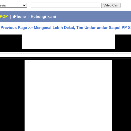
-POP
|
iPhone
|
Hubungi kami
>
Previous Page
>>
Mengenal Lebih Dekat, Tim Undur-undur Satpol PP 