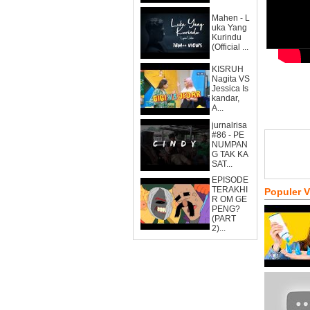
Mahen - L
uka Yang
Kurindu
(Official ...
KISRUH
Nagita VS
Jessica Is
kandar,
A...
jurnalrisa
#86 - PE
NUMPAN
G TAK KA
SAT...
EPISODE
TERAKHI
Populer 
R OM GE
PENG?
(PART
2)...