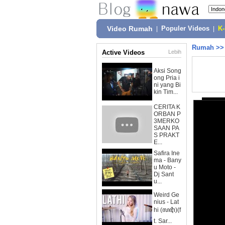
Video Rumah
|
Populer Videos
|
K
Rumah
>
Active Videos
Lebih
Aksi Song
ong Pria i
ni yang Bi
kin Tim...
CERITA K
ORBAN P
3MERKO
SAAN PA
S PRAKT
E...
Safira Ine
ma - Bany
u Moto -
Dj Sant
u...
Weird Ge
nius - Lat
hi (ꦭꦛꦶ)(f
t. Sar...