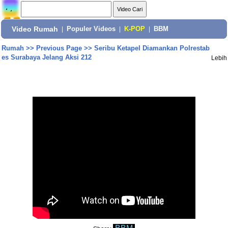
Video Rumah
|
Populer Videos
|
K-POP
|
BBM
Rumah
>>
Previous Page
>>
Seribu Ketapel Diamankan Polrestab
es Surabaya Jelang Aksi 212
Lebih