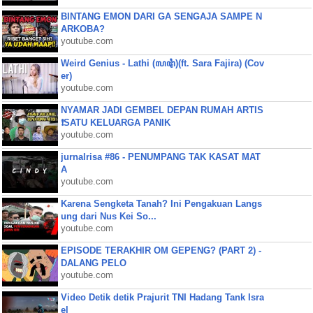
BINTANG EMON DARI GA SENGAJA SAMPE N
ARKOBA?
youtube.com
Weird Genius - Lathi (ꦭꦛꦶ)(ft. Sara Fajira) (Cov
er)
youtube.com
NYAMAR JADI GEMBEL DEPAN RUMAH ARTIS
❗SATU KELUARGA PANIK
youtube.com
jurnalrisa #86 - PENUMPANG TAK KASAT MAT
A
youtube.com
Karena Sengketa Tanah? Ini Pengakuan Langs
ung dari Nus Kei So...
youtube.com
EPISODE TERAKHIR OM GEPENG? (PART 2) -
DALANG PELO
youtube.com
Video Detik detik Prajurit TNI Hadang Tank Isra
el