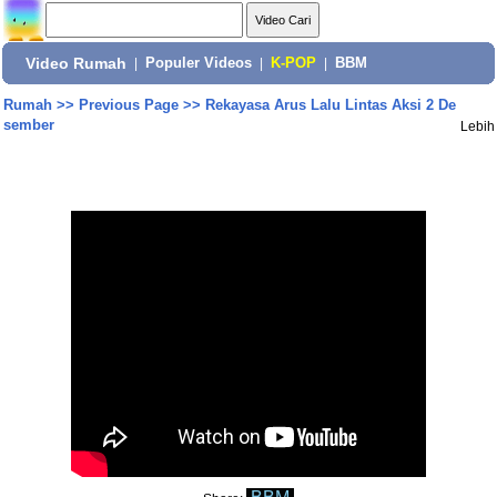
Video Rumah
|
Populer Videos
|
K-POP
|
BBM
Rumah
>>
Previous Page
>>
Rekayasa Arus Lalu Lintas Aksi 2 De
sember
Lebih