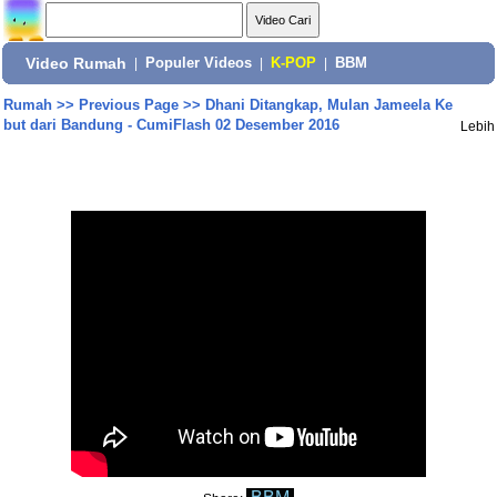
Video Rumah
|
Populer Videos
|
K-POP
|
BBM
Rumah
>>
Previous Page
>>
Dhani Ditangkap, Mulan Jameela Ke
but dari Bandung - CumiFlash 02 Desember 2016
Lebih