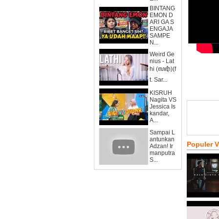
BINTANG
EMON D
ARI GA S
ENGAJA
SAMPE
N...
Weird Ge
nius - Lat
hi (ꦭꦛꦶ)(f
t. Sar...
KISRUH
Nagita VS
Jessica Is
kandar,
A...
Sampai L
antunkan
Populer 
Adzan! Ir
manputra
S...