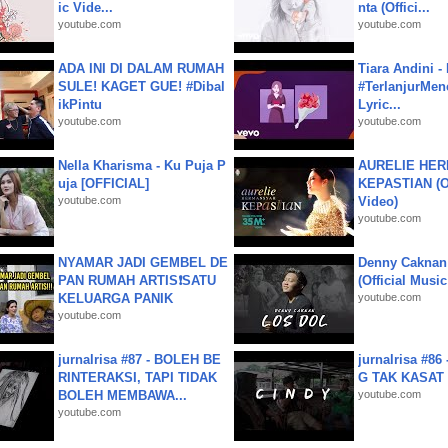
ic Vide...
nta (Offici...
youtube.com
youtube.com
ADA INI DI DALAM RUMAH
Tiara Andini -
SULE! KAGET GUE! #Dibal
#TerlanjurMenc
ikPintu
Lyric...
youtube.com
youtube.com
Nella Kharisma - Ku Puja P
AURELIE HER
uja [OFFICIAL]
KEPASTIAN (Of
youtube.com
Video)
youtube.com
NYAMAR JADI GEMBEL DE
Denny Caknan
PAN RUMAH ARTIS❗SATU
(Official Musi
KELUARGA PANIK
youtube.com
youtube.com
jurnalrisa #87 - BOLEH BE
jurnalrisa #8
RINTERAKSI, TAPI TIDAK
G TAK KASAT
BOLEH MEMBAWA...
youtube.com
youtube.com