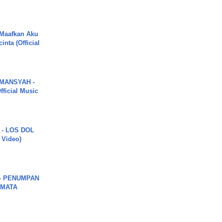
 Maafkan Aku
inta (Official
MANSYAH -
ficial Music
 - LOS DOL
c Video)
6 - PENUMPAN
 MATA