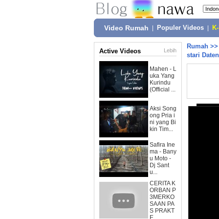
Video Rumah
|
Populer Videos
|
K
Rumah
>
Active Videos
Lebih
stari Date
Mahen - L
uka Yang
Kurindu
(Official ...
Aksi Song
ong Pria i
ni yang Bi
kin Tim...
Safira Ine
ma - Bany
u Moto -
Dj Sant
u...
CERITA K
ORBAN P
3MERKO
SAAN PA
S PRAKT
E...