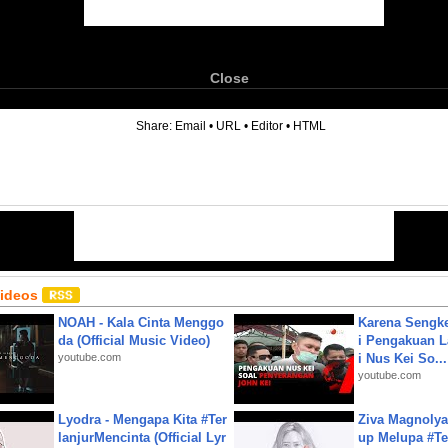
Close
6
Share:
Email
•
URL
•
Editor
•
HTML
Videos
NOAH - Kala Cinta Menggo
Karena Sengke
da (Official Music Video)
i Pengakuan 
youtube.com
i Nus Kei So...
youtube.com
Lyodra - Mengapa Kita #Ter
Ziva Magnolya
lanjurMencinta (Official Lyr
up Melupa #Te