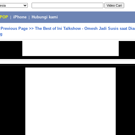
-POP
|
iPhone
|
Hubungi kami
>
Previous Page
>>
The Best of Ini Talkshow - Omesh Jadi Susis saat Di
ng