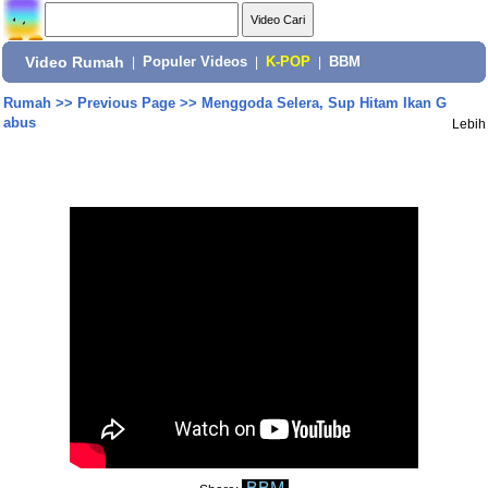
Video Rumah
|
Populer Videos
|
K-POP
|
BBM
Rumah
>>
Previous Page
>>
Menggoda Selera, Sup Hitam Ikan G
abus
Lebih