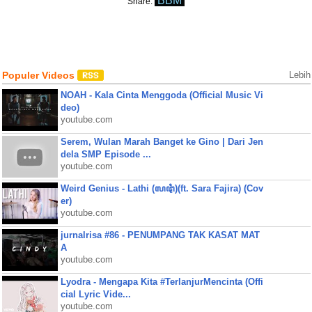
BBM
Share:
Populer Videos
Lebih
NOAH - Kala Cinta Menggoda (Official Music Vi
deo)
youtube.com
Serem, Wulan Marah Banget ke Gino | Dari Jen
dela SMP Episode ...
youtube.com
Weird Genius - Lathi (ꦭꦛꦶ)(ft. Sara Fajira) (Cov
er)
youtube.com
jurnalrisa #86 - PENUMPANG TAK KASAT MAT
A
youtube.com
Lyodra - Mengapa Kita #TerlanjurMencinta (Offi
cial Lyric Vide...
youtube.com