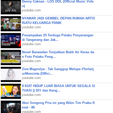
Denny Caknan - LOS DOL (Official Music Vide
o)
youtube.com
NYAMAR JADI GEMBEL DEPAN RUMAH ARTIS
❗SATU KELUARGA PANIK
youtube.com
Penampakan 25 Terduga Pelaku Penyerangan
di Tangerang dan Jak...
youtube.com
Novel Baswedan Tunjukkan Bukti Air Keras da
n Foto Pelaku Peng...
youtube.com
Ziva Magnolya - Tak Sanggup Melupa #Terlanj
urMencinta (Offici...
youtube.com
8 KIAT HIDUP LUAR BIASA UNTUK SEGALA SI
TUASI || DIY dan Keraj...
youtube.com
Aksi Songong Pria ini yang Bikin Tim Prabu K
esal - 86
youtube.com