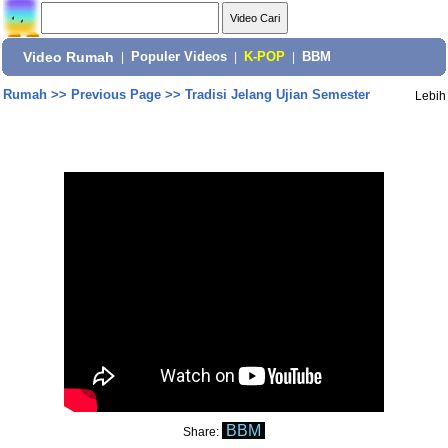
Video Rumah
|
Populer Videos
|
K-POP
|
BBM
Rumah
>>
Previous Page
>>
Tradisi Jelang Ujian Semester
Lebih
BBM
Share: