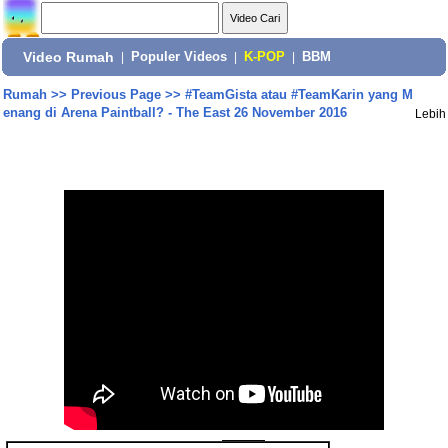
Video Rumah
|
Populer Videos
|
K-POP
|
BBM
Rumah
>>
Previous Page
>>
#TeamGista atau #TeamKarin yang M
enang di Arena Paintball? - The East 26 November 2016
Lebih