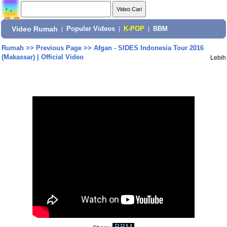
Video Rumah
|
Populer Videos
|
K-POP
|
BBM
Rumah
>>
Previous Page
>>
Afgan - SIDES Indonesia Tour 2016
(Makassar) | Official Video
Lebih