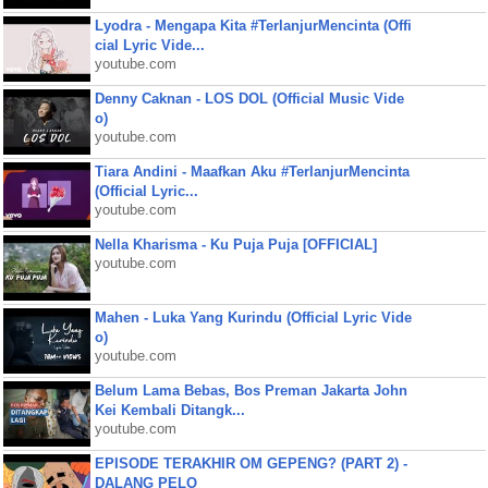
Lyodra - Mengapa Kita #TerlanjurMencinta (Offi
cial Lyric Vide...
youtube.com
Denny Caknan - LOS DOL (Official Music Vide
o)
youtube.com
Tiara Andini - Maafkan Aku #TerlanjurMencinta
(Official Lyric...
youtube.com
Nella Kharisma - Ku Puja Puja [OFFICIAL]
youtube.com
Mahen - Luka Yang Kurindu (Official Lyric Vide
o)
youtube.com
Belum Lama Bebas, Bos Preman Jakarta John
Kei Kembali Ditangk...
youtube.com
EPISODE TERAKHIR OM GEPENG? (PART 2) -
DALANG PELO