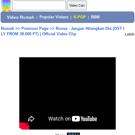
Video Rumah
|
Populer Videos
|
K-POP
|
BBM
Rumah
>>
Previous Page
>>
Rossa - Jangan Hilangkan Dia (OST I
LY FROM 38.000 FT) | Official Video Clip
Lebih