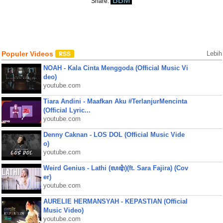
BBM
Share:
Populer Videos
Lebih
NOAH - Kala Cinta Menggoda (Official Music Vi
deo)
youtube.com
Tiara Andini - Maafkan Aku #TerlanjurMencinta
(Official Lyric...
youtube.com
Denny Caknan - LOS DOL (Official Music Vide
o)
youtube.com
Weird Genius - Lathi (ꦭꦛꦶ)(ft. Sara Fajira) (Cov
er)
youtube.com
AURELIE HERMANSYAH - KEPASTIAN (Official
Music Video)
youtube.com