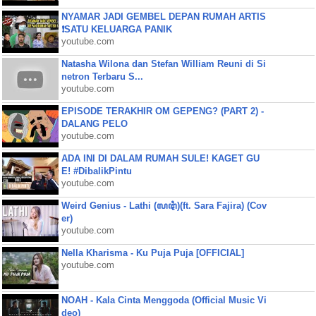
NYAMAR JADI GEMBEL DEPAN RUMAH ARTIS
❗SATU KELUARGA PANIK
youtube.com
Natasha Wilona dan Stefan William Reuni di Si
netron Terbaru S...
youtube.com
EPISODE TERAKHIR OM GEPENG? (PART 2) -
DALANG PELO
youtube.com
ADA INI DI DALAM RUMAH SULE! KAGET GU
E! #DibalikPintu
youtube.com
Weird Genius - Lathi (ꦭꦛꦶ)(ft. Sara Fajira) (Cov
er)
youtube.com
Nella Kharisma - Ku Puja Puja [OFFICIAL]
youtube.com
NOAH - Kala Cinta Menggoda (Official Music Vi
deo)