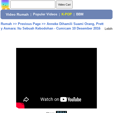
Video Rumah
|
Populer Videos
|
K-POP
|
BBM
Rumah
>>
Previous Page
>>
Anneke Dihamili Suami Orang, Prett
y Asmara: Itu Sebuah Kebodohan - Cumicam 10 Desember 2016
Lebih