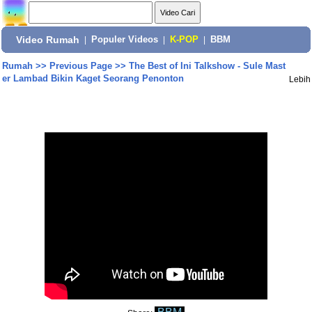
Video Rumah
|
Populer Videos
|
K-POP
|
BBM
Rumah
>>
Previous Page
>>
The Best of Ini Talkshow - Sule Mast
er Lambad Bikin Kaget Seorang Penonton
Lebih