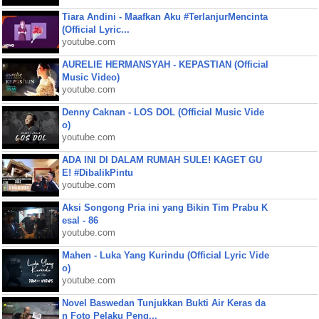
Tiara Andini - Maafkan Aku #TerlanjurMencinta
(Official Lyric...
youtube.com
AURELIE HERMANSYAH - KEPASTIAN (Official
Music Video)
youtube.com
Denny Caknan - LOS DOL (Official Music Vide
o)
youtube.com
ADA INI DI DALAM RUMAH SULE! KAGET GU
E! #DibalikPintu
youtube.com
Aksi Songong Pria ini yang Bikin Tim Prabu K
esal - 86
youtube.com
Mahen - Luka Yang Kurindu (Official Lyric Vide
o)
youtube.com
Novel Baswedan Tunjukkan Bukti Air Keras da
n Foto Pelaku Peng...