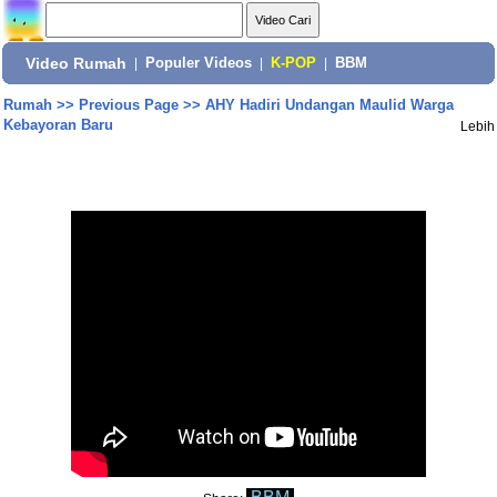
Video Rumah
|
Populer Videos
|
K-POP
|
BBM
Rumah
>>
Previous Page
>>
AHY Hadiri Undangan Maulid Warga
Kebayoran Baru
Lebih