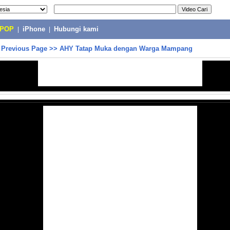
-POP
|
iPhone
|
Hubungi kami
>
Previous Page
>>
AHY Tatap Muka dengan Warga Mampang