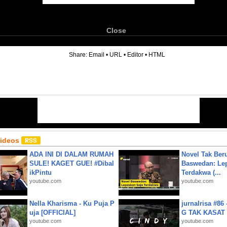
Close
6
Share:
Email
•
URL
•
Editor
•
HTML
Videos
ADA INI DI DALAM RUMAH
Novel Tak Ber
SULE! KAGET GUE! #Dibal
Baswedan: Le
ikPintu
Terdakwa (...
youtube.com
youtube.com
Nella Kharisma - Ku Puja P
jurnalrisa #8
uja [OFFICIAL]
G TAK KASAT
youtube.com
youtube.com