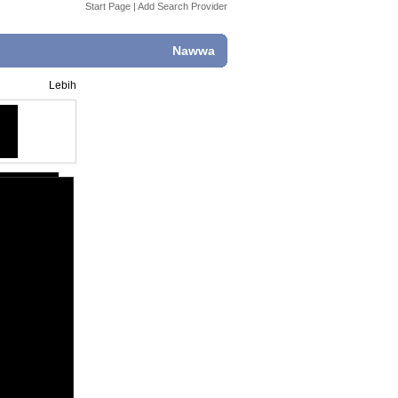
Start Page
|
Add Search Provider
Nawwa
Lebih