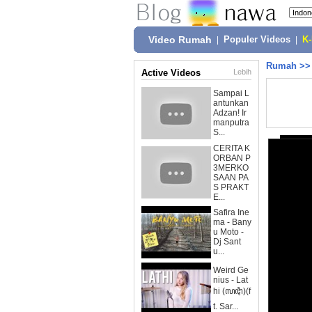
Video Rumah
|
Populer Videos
|
K
Rumah
>
Active Videos
Lebih
Sampai L
antunkan
Adzan! Ir
manputra
S...
CERITA K
ORBAN P
3MERKO
SAAN PA
S PRAKT
E...
Safira Ine
ma - Bany
u Moto -
Dj Sant
u...
Weird Ge
nius - Lat
hi (ꦭꦛꦶ)(f
t. Sar...