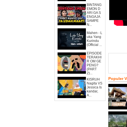
BINTANG
EMON D
ARI GA S
ENGAJA
SAMPE
N...
Mahen - L
uka Yang
Kurindu
(Official ...
EPISODE
TERAKHI
R OM GE
PENG?
(PART
2)...
Populer 
KISRUH
Nagita VS
Jessica Is
kandar,
A...