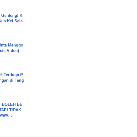
 Genteng! Ki
Nus Kei Sela
inta Menggo
usic Video)
5 Terduga P
ngan di Tang
..
7 - BOLEH BE
TAPI TIDAK
WA...