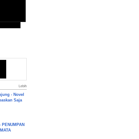
Lebih
ujung - Novel
paskan Saja
6 - PENUMPAN
 MATA