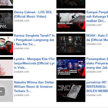
Denny Caknan - LOS DOL
Sampai Panjat
(Official Music Video)
sah Keluarga 
youtube.com
matkan Diri...
youtube.com
Karena Sengketa Tanah? In
NOAH - Kala C
i Pengakuan Langsung dar
da (Official M
i Nus Kei So...
youtube.com
youtube.com
Lyodra - Mengapa Kita #Ter
Penampakan 2
lanjurMencinta (Official Lyr
elaku Penyera
ic Vide...
erang dan Jak.
youtube.com
youtube.com
Natasha Wilona dan Stefan
jurnalrisa #8
William Reuni di Sinetron
RINTERAKSI, 
Terbaru S...
BOLEH MEMBA
youtube.com
youtube.com