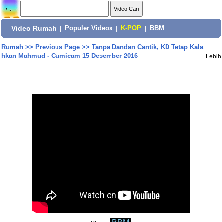
Video Rumah
|
Populer Videos
|
K-POP
|
BBM
Rumah
>>
Previous Page
>>
Tanpa Dandan Cantik, KD Tetap Kala
hkan Mahmud - Cumicam 15 Desember 2016
Lebih