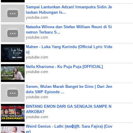
Sampai Lantunkan Adzan! Irmanputra Sidin Je
laskan Hubungan Is...
youtube.com
Natasha Wilona dan Stefan William Reuni di Si
netron Terbaru S...
youtube.com
Mahen - Luka Yang Kurindu (Official Lyric Vide
o)
youtube.com
Nella Kharisma - Ku Puja Puja [OFFICIAL]
youtube.com
Serem, Wulan Marah Banget ke Gino | Dari Jen
dela SMP Episode ...
youtube.com
BINTANG EMON DARI GA SENGAJA SAMPE N
ARKOBA?
youtube.com
Weird Genius - Lathi (ꦭꦛꦶ)(ft. Sara Fajira) (Cov
er)