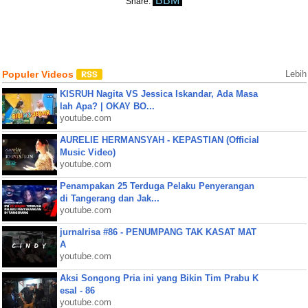
BBM
Share:
Populer Videos
Lebih
KISRUH Nagita VS Jessica Iskandar, Ada Masa
lah Apa? | OKAY BO...
youtube.com
AURELIE HERMANSYAH - KEPASTIAN (Official
Music Video)
youtube.com
Penampakan 25 Terduga Pelaku Penyerangan
di Tangerang dan Jak...
youtube.com
jurnalrisa #86 - PENUMPANG TAK KASAT MAT
A
youtube.com
Aksi Songong Pria ini yang Bikin Tim Prabu K
esal - 86
youtube.com