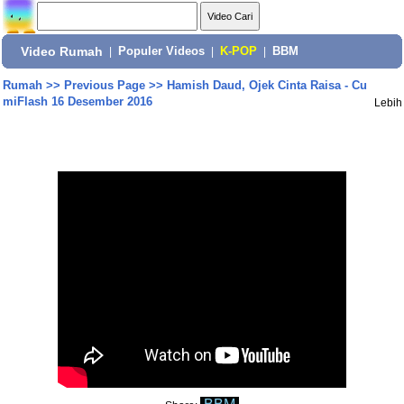
Video Rumah
|
Populer Videos
|
K-POP
|
BBM
Rumah
>>
Previous Page
>>
Hamish Daud, Ojek Cinta Raisa - Cu
miFlash 16 Desember 2016
Lebih