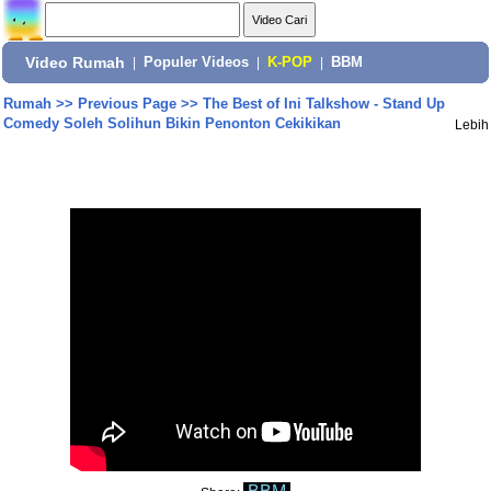
Video Rumah
|
Populer Videos
|
K-POP
|
BBM
Rumah
>>
Previous Page
>>
The Best of Ini Talkshow - Stand Up
Comedy Soleh Solihun Bikin Penonton Cekikikan
Lebih