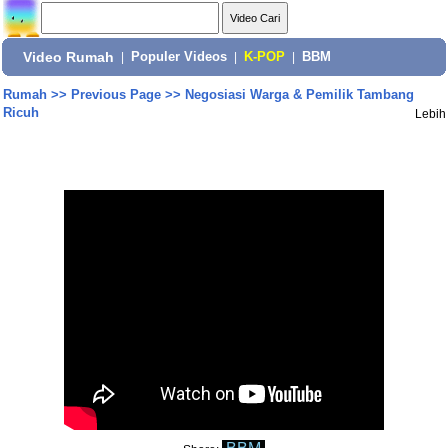
Video Rumah
|
Populer Videos
|
K-POP
|
BBM
Rumah
>>
Previous Page
>>
Negosiasi Warga & Pemilik Tambang
Ricuh
Lebih