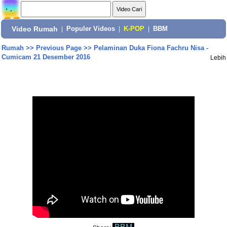
Video Rumah
|
Populer Videos
|
K-POP
|
BBM
Rumah
>>
Previous Page
>>
Pelaminan Duka Fiona Fachru Nisa -
Cumicam 21 Desember 2016
Lebih