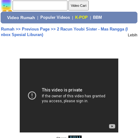
Video Rumah
|
Populer Videos
|
K-POP
|
BBM
Rumah
>>
Previous Page
>>
2 Racun Youbi Sister - Mas Rangga (I
nbox Spesial Liburan)
Lebih