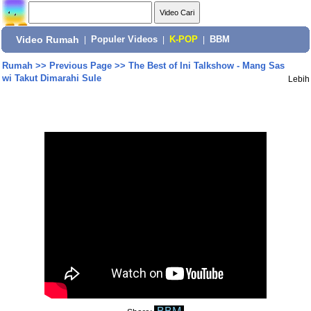
Video Rumah
|
Populer Videos
|
K-POP
|
BBM
Rumah
>>
Previous Page
>>
The Best of Ini Talkshow - Mang Sas
wi Takut Dimarahi Sule
Lebih