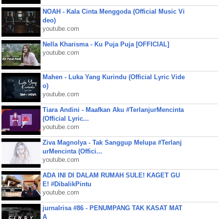
NOAH - Kala Cinta Menggoda (Official Music Vi
deo)
youtube.com
Nella Kharisma - Ku Puja Puja [OFFICIAL]
youtube.com
Mahen - Luka Yang Kurindu (Official Lyric Vide
o)
youtube.com
Tiara Andini - Maafkan Aku #TerlanjurMencinta
(Official Lyric...
youtube.com
Ziva Magnolya - Tak Sanggup Melupa #Terlanj
urMencinta (Offici...
youtube.com
ADA INI DI DALAM RUMAH SULE! KAGET GU
E! #DibalikPintu
youtube.com
jurnalrisa #86 - PENUMPANG TAK KASAT MAT
A