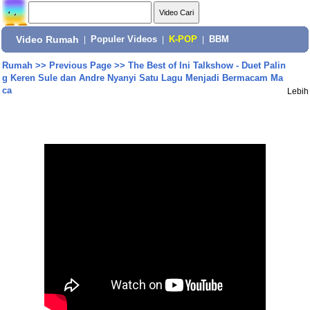
Video Rumah
|
Populer Videos
|
K-POP
|
BBM
Rumah
>>
Previous Page
>>
The Best of Ini Talkshow - Duet Palin
g Keren Sule dan Andre Nyanyi Satu Lagu Menjadi Bermacam Ma
ca
Lebih