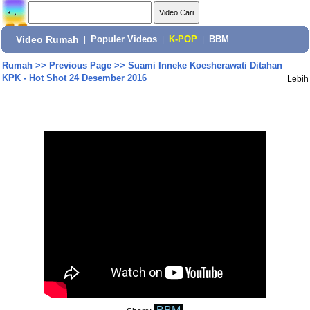
Video Rumah
|
Populer Videos
|
K-POP
|
BBM
Rumah
>>
Previous Page
>>
Suami Inneke Koesherawati Ditahan
KPK - Hot Shot 24 Desember 2016
Lebih