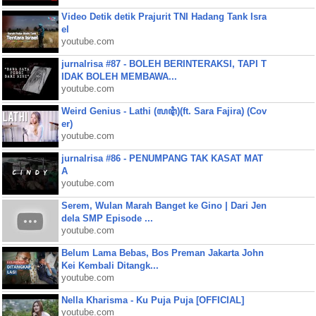
Video Detik detik Prajurit TNI Hadang Tank Isra
el
youtube.com
jurnalrisa #87 - BOLEH BERINTERAKSI, TAPI T
IDAK BOLEH MEMBAWA...
youtube.com
Weird Genius - Lathi (ꦭꦛꦶ)(ft. Sara Fajira) (Cov
er)
youtube.com
jurnalrisa #86 - PENUMPANG TAK KASAT MAT
A
youtube.com
Serem, Wulan Marah Banget ke Gino | Dari Jen
dela SMP Episode ...
youtube.com
Belum Lama Bebas, Bos Preman Jakarta John
Kei Kembali Ditangk...
youtube.com
Nella Kharisma - Ku Puja Puja [OFFICIAL]
youtube.com