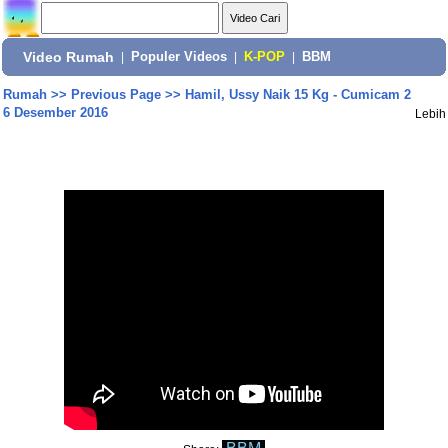
Video Rumah
|
Populer Videos
|
K-POP
|
BBM
Rumah
>>
Previous Page
>>
Hamil, Ussy Naik 15 Kg - Cumicam 2
6 Desember 2016
Lebih