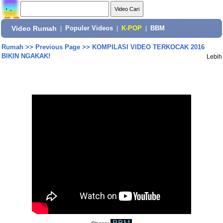
Video Rumah
|
Populer Videos
|
K-POP
|
BBM
Rumah
>>
Previous Page
>>
KOMPILASI VIDEO TERKOCAK 2016
BIKIN NGAKAK!
Lebih