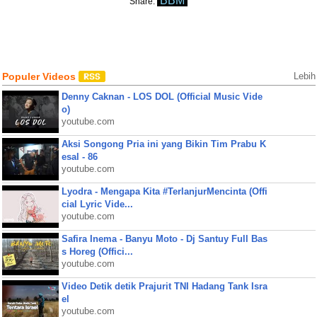
BBM
Share:
Populer Videos
Lebih
Denny Caknan - LOS DOL (Official Music Vide
o)
youtube.com
Aksi Songong Pria ini yang Bikin Tim Prabu K
esal - 86
youtube.com
Lyodra - Mengapa Kita #TerlanjurMencinta (Offi
cial Lyric Vide...
youtube.com
Safira Inema - Banyu Moto - Dj Santuy Full Bas
s Horeg (Offici...
youtube.com
Video Detik detik Prajurit TNI Hadang Tank Isra
el
youtube.com