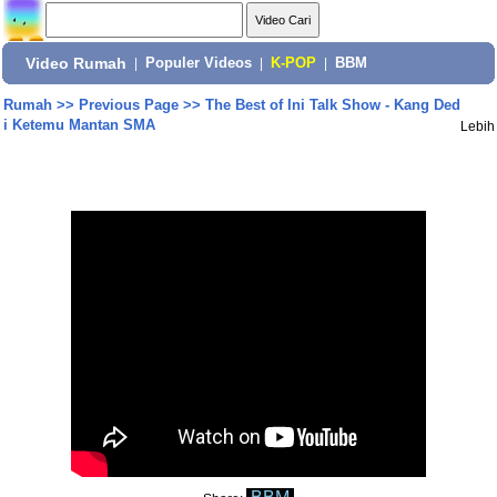
Video Rumah
|
Populer Videos
|
K-POP
|
BBM
Rumah
>>
Previous Page
>>
The Best of Ini Talk Show - Kang Ded
i Ketemu Mantan SMA
Lebih