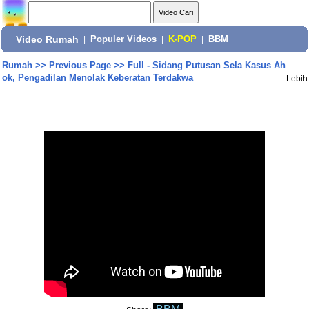
Video Rumah
|
Populer Videos
|
K-POP
|
BBM
Rumah
>>
Previous Page
>>
Full - Sidang Putusan Sela Kasus Ah
ok, Pengadilan Menolak Keberatan Terdakwa
Lebih