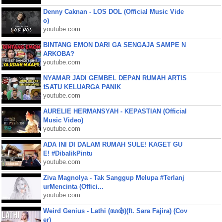
Denny Caknan - LOS DOL (Official Music Vide
o)
youtube.com
BINTANG EMON DARI GA SENGAJA SAMPE N
ARKOBA?
youtube.com
NYAMAR JADI GEMBEL DEPAN RUMAH ARTIS
❗SATU KELUARGA PANIK
youtube.com
AURELIE HERMANSYAH - KEPASTIAN (Official
Music Video)
youtube.com
ADA INI DI DALAM RUMAH SULE! KAGET GU
E! #DibalikPintu
youtube.com
Ziva Magnolya - Tak Sanggup Melupa #Terlanj
urMencinta (Offici...
youtube.com
Weird Genius - Lathi (ꦭꦛꦶ)(ft. Sara Fajira) (Cov
er)