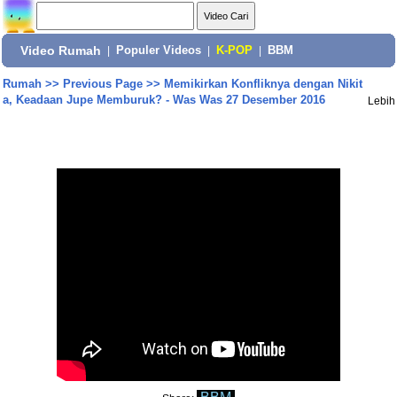
Video Rumah
|
Populer Videos
|
K-POP
|
BBM
Rumah
>>
Previous Page
>>
Memikirkan Konfliknya dengan Nikit
a, Keadaan Jupe Memburuk? - Was Was 27 Desember 2016
Lebih