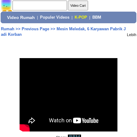
Video Rumah
|
Populer Videos
|
K-POP
|
BBM
Rumah
>>
Previous Page
>>
Mesin Meledak, 6 Karyawan Pabrik J
adi Korban
Lebih