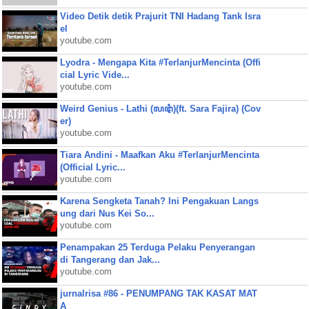
Video Detik detik Prajurit TNI Hadang Tank Isra
el
youtube.com
Lyodra - Mengapa Kita #TerlanjurMencinta (Offi
cial Lyric Vide...
youtube.com
Weird Genius - Lathi (ꦭꦛꦶ)(ft. Sara Fajira) (Cov
er)
youtube.com
Tiara Andini - Maafkan Aku #TerlanjurMencinta
(Official Lyric...
youtube.com
Karena Sengketa Tanah? Ini Pengakuan Langs
ung dari Nus Kei So...
youtube.com
Penampakan 25 Terduga Pelaku Penyerangan
di Tangerang dan Jak...
youtube.com
jurnalrisa #86 - PENUMPANG TAK KASAT MAT
A