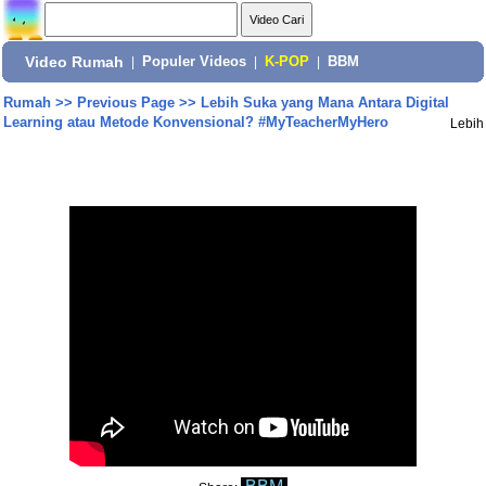
Video Rumah
|
Populer Videos
|
K-POP
|
BBM
Rumah
>>
Previous Page
>>
Lebih Suka yang Mana Antara Digital
Learning atau Metode Konvensional? #MyTeacherMyHero
Lebih