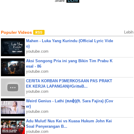
BBM
Share:
Populer Videos
Lebih
Mahen - Luka Yang Kurindu (Official Lyric Vide
o)
youtube.com
Aksi Songong Pria ini yang Bikin Tim Prabu K
esal - 86
youtube.com
CERITA KORBAN P3MERKOSAAN PAS PRAKT
EK KERJA LAPANGAN|#GritteB...
youtube.com
Weird Genius - Lathi (ꦭꦛꦶ)(ft. Sara Fajira) (Cov
er)
youtube.com
Adu Mulut! Nus Kei vs Kuasa Hukum John Kei
Soal Penyerangan B...
youtube.com