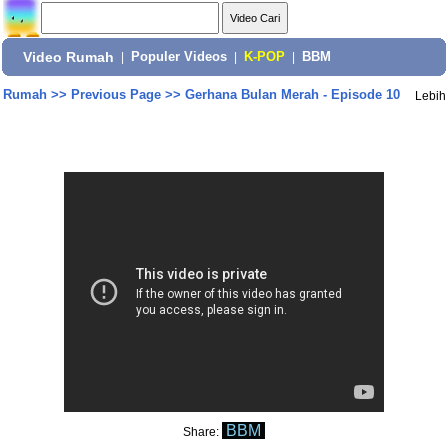
Video Rumah
|
Populer Videos
|
K-POP
|
BBM
Rumah
>>
Previous Page
>>
Gerhana Bulan Merah - Episode 10
Lebih
BBM
Share: