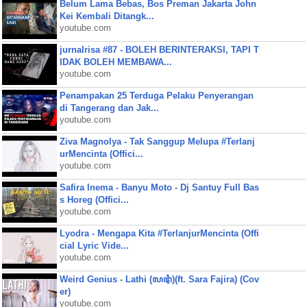
Belum Lama Bebas, Bos Preman Jakarta John
Kei Kembali Ditangk...
youtube.com
jurnalrisa #87 - BOLEH BERINTERAKSI, TAPI T
IDAK BOLEH MEMBAWA...
youtube.com
Penampakan 25 Terduga Pelaku Penyerangan
di Tangerang dan Jak...
youtube.com
Ziva Magnolya - Tak Sanggup Melupa #Terlanj
urMencinta (Offici...
youtube.com
Safira Inema - Banyu Moto - Dj Santuy Full Bas
s Horeg (Offici...
youtube.com
Lyodra - Mengapa Kita #TerlanjurMencinta (Offi
cial Lyric Vide...
youtube.com
Weird Genius - Lathi (ꦭꦛꦶ)(ft. Sara Fajira) (Cov
er)
youtube.com