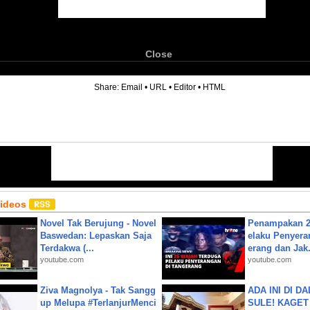
Close
6
Share:
Email
•
URL
•
Editor
•
HTML
Videos
Novel Tak Berujung - Novel
Penampakan 2
Baswedan: Lepaskan Saja
elaku Penyera
Terdakwa (...
erang dan Jak.
youtube.com
youtube.com
Ziva Magnolya - Tak Sangg
ADA INI DI 
up Melupa #TerlanjurMenci
SULE! KAGET 