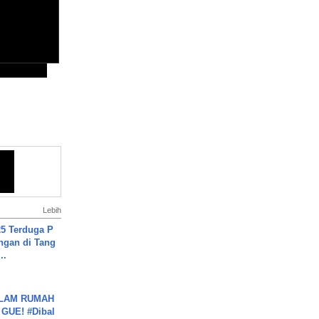
Lebih
5 Terduga P
ngan di Tang
..
DALAM RUMAH
GUE! #Dibal