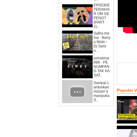
EPISODE
TERAKHI
R OM GE
PENG?
(PART
2)...
Safira Ine
ma - Bany
u Moto -
Dj Sant
u...
jurnalrisa
#86 - PE
NUMPAN
G TAK KA
SAT...
Sampai L
antunkan
Populer 
Adzan! Ir
manputra
S...