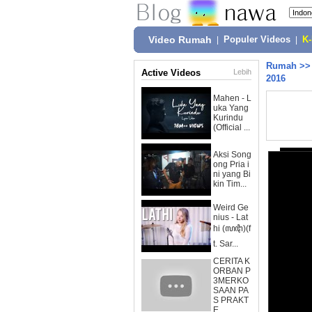
Video Rumah
|
Populer Videos
|
K
Rumah
>
Active Videos
Lebih
2016
Mahen - L
uka Yang
Kurindu
(Official ...
Aksi Song
ong Pria i
ni yang Bi
kin Tim...
Weird Ge
nius - Lat
hi (ꦭꦛꦶ)(f
t. Sar...
CERITA K
ORBAN P
3MERKO
SAAN PA
S PRAKT
E...