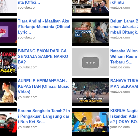
nta (Offici...
ikPintu
youtube.com
youtube.com
Tiara Andini - Maafkan Aku
Belum Lama B
#TerlanjurMencinta (Official
eman Jakarta 
Lyric...
mbali Ditangk.
youtube.com
youtube.com
BINTANG EMON DARI GA
Natasha Wilon
SENGAJA SAMPE NARKO
William Reuni 
BA?
Terbaru S...
youtube.com
youtube.com
AURELIE HERMANSYAH -
BAHAYA TUKA
KEPASTIAN (Official Music
MAN SEKARA
Video)
youtube.com
youtube.com
Karena Sengketa Tanah? In
KISRUH Nagita
i Pengakuan Langsung dar
Iskandar, Ada
i Nus Kei So...
a? | OKAY BO.
youtube.com
youtube.com