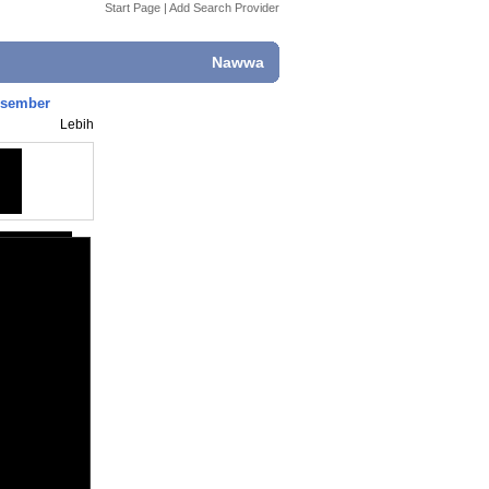
Start Page
|
Add Search Provider
Nawwa
esember
Lebih