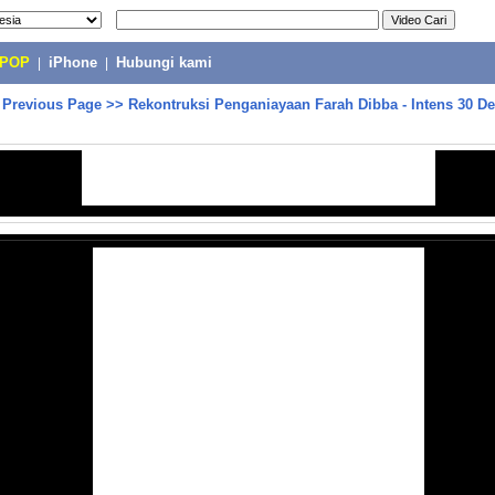
-POP
|
iPhone
|
Hubungi kami
>
Previous Page
>>
Rekontruksi Penganiayaan Farah Dibba - Intens 30 D