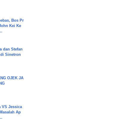
ebas, Bos Pr
John Kei Ke
..
a dan Stefan
di Sinetron
NG OJEK JA
NG
 VS Jessica
 Masalah Ap
..