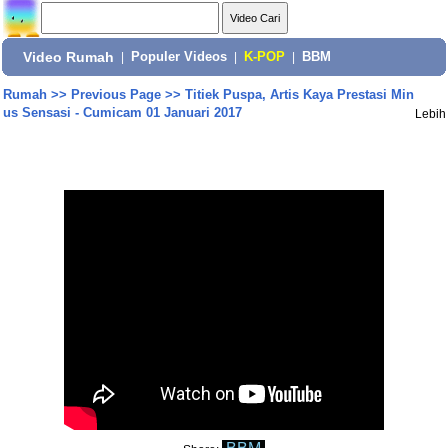
Video Rumah
|
Populer Videos
|
K-POP
|
BBM
Rumah
>>
Previous Page
>>
Titiek Puspa, Artis Kaya Prestasi Min
us Sensasi - Cumicam 01 Januari 2017
Lebih