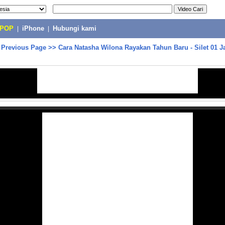
-POP
|
iPhone
|
Hubungi kami
>
Previous Page
>>
Cara Natasha Wilona Rayakan Tahun Baru - Silet 01 J