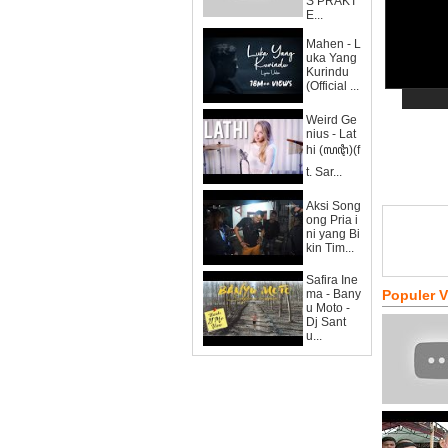
S PRAKT
E...
Mahen - L
uka Yang
Kurindu
(Official ...
Weird Ge
nius - Lat
hi (ꦭꦛꦶ)(f
t. Sar...
Aksi Song
ong Pria i
ni yang Bi
kin Tim...
Safira Ine
ma - Bany
Populer 
u Moto -
Dj Sant
u...