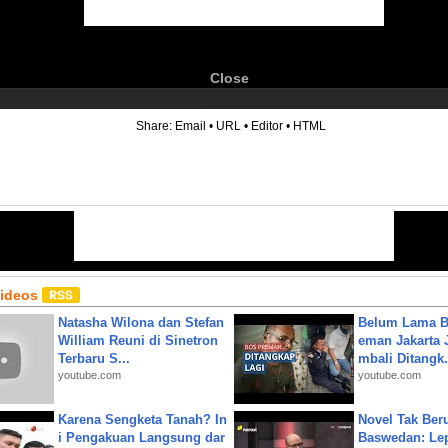
Close
6
Share:
Email
•
URL
•
Editor
•
HTML
Videos
Natasha Wilona dan Stefan
Belum Lama B
William Reuni di Sinetron
eman Jakarta 
Terbaru S...
mbali Ditangk.
youtube.com
youtube.com
Karena Sengketa Tanah? In
Novel Tak Ber
i Pengakuan Langsung dar
Baswedan: Le