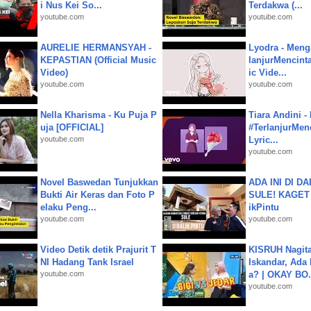
i Nus Kei So...
Terdakwa (...
youtube.com
youtube.com
AURELIE HERMANSYAH -
Lyodra - Meng
KEPASTIAN (Official Music
lanjurMencinta 
Video)
ic Vide...
youtube.com
youtube.com
Nella Kharisma - Ku Puja P
Tiara Andini -
uja [OFFICIAL]
#TerlanjurMenc
youtube.com
Lyric...
youtube.com
Novel Baswedan Tunjukkan
ADA INI DI 
Bukti Air Keras dan Foto P
SULE! KAGET 
elaku Peng...
ikPintu
youtube.com
youtube.com
Video Detik detik Prajurit T
KISRUH Nagita
NI Hadang Tank Israel
Iskandar, Ada
youtube.com
a? | OKAY BO.
youtube.com