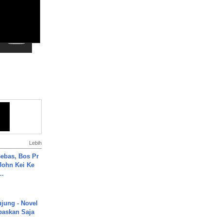
Lebih
ebas, Bos Pr
John Kei Ke
..
ujung - Novel
paskan Saja