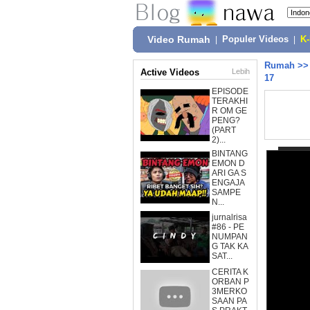
Video Rumah
|
Populer Videos
|
K
Rumah
>
Active Videos
Lebih
17
EPISODE
TERAKHI
R OM GE
PENG?
(PART
2)...
BINTANG
EMON D
ARI GA S
ENGAJA
SAMPE
N...
jurnalrisa
#86 - PE
NUMPAN
G TAK KA
SAT...
CERITA K
ORBAN P
3MERKO
SAAN PA