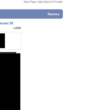
Start Page
|
Add Search Provider
Nawwa
anuari 20
Lebih