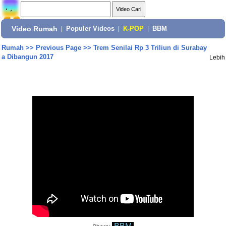
Video Rumah
|
Populer Videos
|
K-POP
|
BBM
Rumah
>>
Previous Page
>>
Trem Senilai Rp 3 Triliun di Surabay
a Dibangun 2017
Lebih