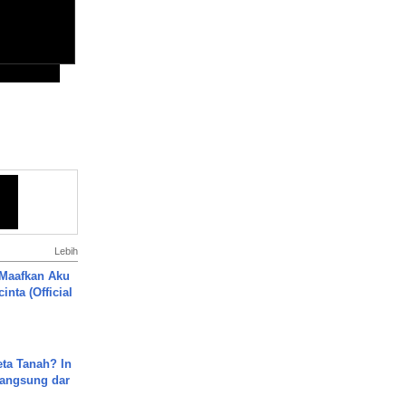
Lebih
 Maafkan Aku
inta (Official
ta Tanah? In
Langsung dar