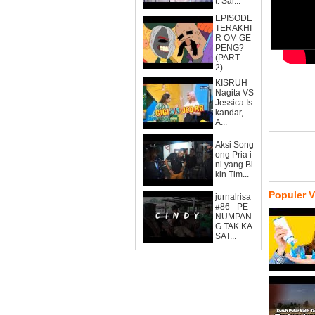
t. Sar...
EPISODE
TERAKHI
R OM GE
PENG?
(PART
2)...
KISRUH
Nagita VS
Jessica Is
kandar,
A...
Aksi Song
ong Pria i
ni yang Bi
kin Tim...
Populer 
jurnalrisa
#86 - PE
NUMPAN
G TAK KA
SAT...