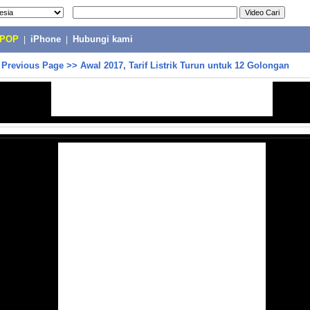
-POP
|
iPhone
|
Hubungi kami
>
Previous Page
>>
Awal 2017, Tarif Listrik Turun untuk 12 Golongan