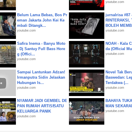
youtube.com
Belum Lama Bebas, Bos Pr
jurnalrisa #8
eman Jakarta John Kei Ke
RINTERAKSI, 
mbali Ditangk...
BOLEH MEMBA
youtube.com
youtube.com
Safira Inema - Banyu Moto
NOAH - Kala C
- Dj Santuy Full Bass Hore
da (Official M
g (Offici...
youtube.com
youtube.com
Sampai Lantunkan Adzan!
Novel Tak Ber
Irmanputra Sidin Jelaskan
Baswedan: Le
Hubungan Is...
Terdakwa (...
youtube.com
youtube.com
NYAMAR JADI GEMBEL DE
BAHAYA TUKA
PAN RUMAH ARTIS❗SATU
MAN SEKARA
KELUARGA PANIK
youtube.com
youtube.com