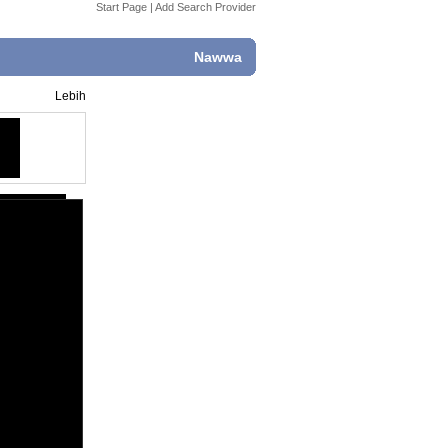
Start Page
|
Add Search Provider
Nawwa
Lebih