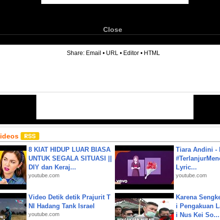
Close
6
Share:
Email
•
URL
•
Editor
•
HTML
Videos
8 KIAT HIDUP LUAR BIASA
Tiara Andini -
UNTUK SEGALA SITUASI ||
#TerlanjurMenc
DIY dan Keraj...
Lyric...
youtube.com
youtube.com
Video Detik detik Prajurit T
Karena Sengke
NI Hadang Tank Israel
i Pengakuan 
youtube.com
i Nus Kei So...