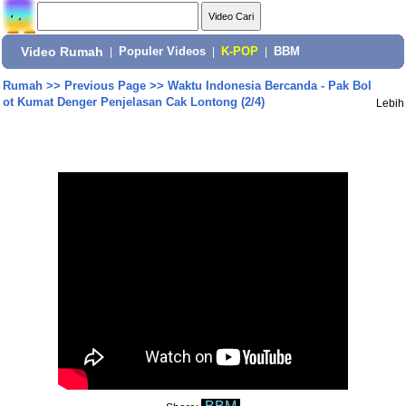
Video Rumah
|
Populer Videos
|
K-POP
|
BBM
Rumah
>>
Previous Page
>>
Waktu Indonesia Bercanda - Pak Bol
ot Kumat Denger Penjelasan Cak Lontong (2/4)
Lebih