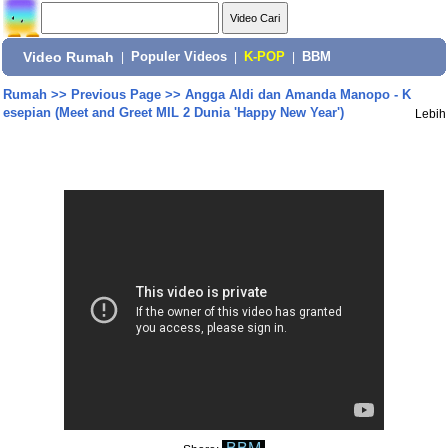
Video Rumah
|
Populer Videos
|
K-POP
|
BBM
Rumah
>>
Previous Page
>>
Angga Aldi dan Amanda Manopo - K
esepian (Meet and Greet MIL 2 Dunia 'Happy New Year')
Lebih