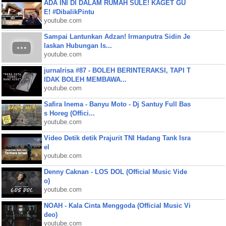
ADA INI DI DALAM RUMAH SULE! KAGET GU
E! #DibalikPintu
youtube.com
Sampai Lantunkan Adzan! Irmanputra Sidin Je
laskan Hubungan Is...
youtube.com
jurnalrisa #87 - BOLEH BERINTERAKSI, TAPI T
IDAK BOLEH MEMBAWA...
youtube.com
Safira Inema - Banyu Moto - Dj Santuy Full Bas
s Horeg (Offici...
youtube.com
Video Detik detik Prajurit TNI Hadang Tank Isra
el
youtube.com
Denny Caknan - LOS DOL (Official Music Vide
o)
youtube.com
NOAH - Kala Cinta Menggoda (Official Music Vi
deo)
youtube.com