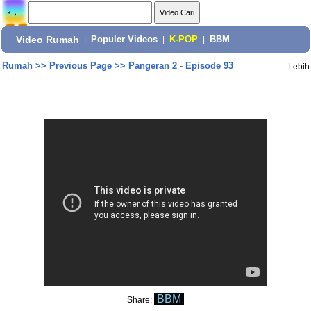
Video Rumah
|
Populer Videos
|
K-POP
|
BBM
Rumah
>>
Previous Page
>>
Pangeran 2 - Episode 93
Lebih
BBM
Share: