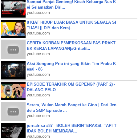
Sampai Panjat Genteng! Kisah Keluarga Nus K
ei Selamatkan Diri...
youtube.com
8 KIAT HIDUP LUAR BIASA UNTUK SEGALA SI
TUASI || DIY dan Keraj...
youtube.com
CERITA KORBAN P3MERKOSAAN PAS PRAKT
EK KERJA LAPANGAN|#GritteB...
youtube.com
Aksi Songong Pria ini yang Bikin Tim Prabu K
esal - 86
youtube.com
EPISODE TERAKHIR OM GEPENG? (PART 2) -
DALANG PELO
youtube.com
Serem, Wulan Marah Banget ke Gino | Dari Jen
dela SMP Episode ...
youtube.com
jurnalrisa #87 - BOLEH BERINTERAKSI, TAPI T
IDAK BOLEH MEMBAWA...
youtube.com