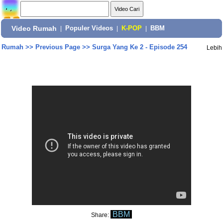
Video Rumah
|
Populer Videos
|
K-POP
|
BBM
Rumah
>>
Previous Page
>>
Surga Yang Ke 2 - Episode 254
Lebih
BBM
Share: