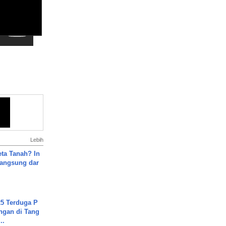
Lebih
ta Tanah? In
Langsung dar
5 Terduga P
ngan di Tang
..