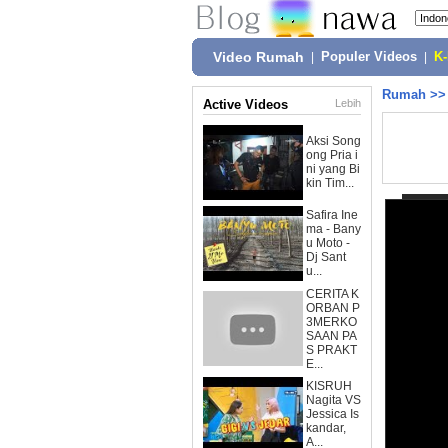
Video Rumah
|
Populer Videos
|
K
Rumah
>
Active Videos
Lebih
Aksi Song
ong Pria i
ni yang Bi
kin Tim...
Safira Ine
ma - Bany
u Moto -
Dj Sant
u...
CERITA K
ORBAN P
3MERKO
SAAN PA
S PRAKT
E...
KISRUH
Nagita VS
Jessica Is
kandar,
A...