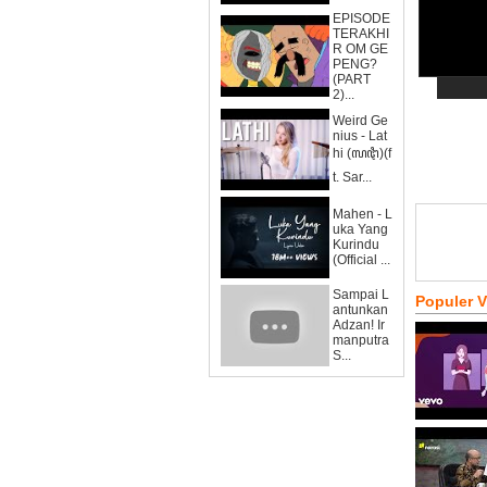
EPISODE
TERAKHI
R OM GE
PENG?
(PART
2)...
Weird Ge
nius - Lat
hi (ꦭꦛꦶ)(f
t. Sar...
Mahen - L
uka Yang
Kurindu
(Official ...
Sampai L
Populer 
antunkan
Adzan! Ir
manputra
S...