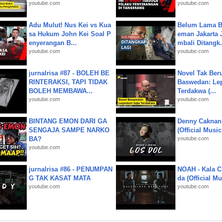
youtube.com
youtube.com
Adu Mulut! Nus Kei vs Kua
Belum Lama B
sa Hukum John Kei Soal P
eman Jakarta 
enyerangan B...
mbali Ditangk.
youtube.com
youtube.com
jurnalrisa #87 - BOLEH BE
Novel Tak Ber
RINTERAKSI, TAPI TIDAK
Baswedan: Le
BOLEH MEMBAWA...
Terdakwa (...
youtube.com
youtube.com
BINTANG EMON DARI GA
Denny Caknan
SENGAJA SAMPE NARKO
(Official Musi
BA?
youtube.com
youtube.com
jurnalrisa #86 - PENUMPAN
NOAH - Kala C
G TAK KASAT MATA
da (Official M
youtube.com
youtube.com