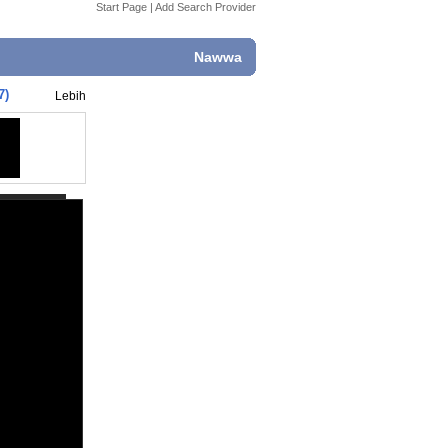
Start Page
|
Add Search Provider
Nawwa
7)
Lebih