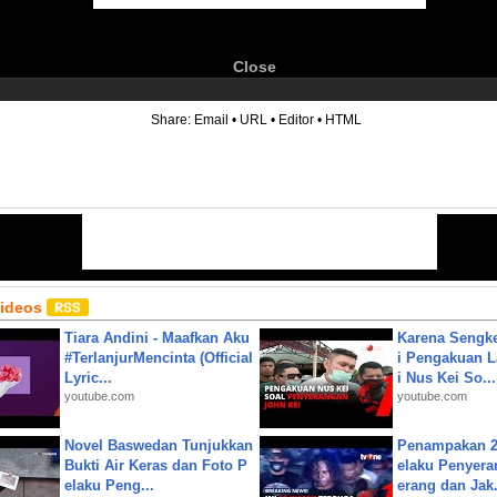
Close
6
Share:
Email
•
URL
•
Editor
•
HTML
Videos
Tiara Andini - Maafkan Aku
Karena Sengke
#TerlanjurMencinta (Official
i Pengakuan 
Lyric...
i Nus Kei So...
youtube.com
youtube.com
Novel Baswedan Tunjukkan
Penampakan 2
Bukti Air Keras dan Foto P
elaku Penyera
elaku Peng...
erang dan Jak.