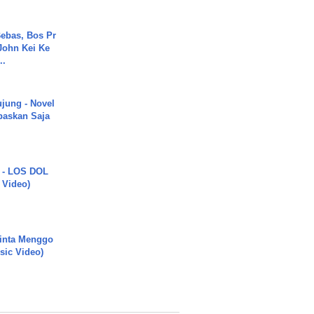
ebas, Bos Pr
John Kei Ke
..
ujung - Novel
paskan Saja
 - LOS DOL
c Video)
inta Menggo
usic Video)