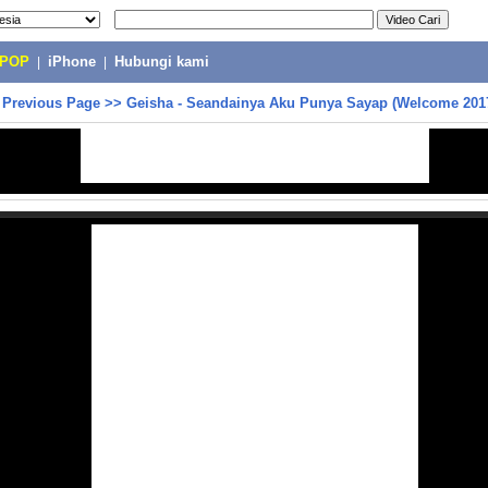
-POP
|
iPhone
|
Hubungi kami
>
Previous Page
>>
Geisha - Seandainya Aku Punya Sayap (Welcome 201