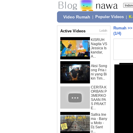
Video Rumah
|
Populer Videos
|
K
Rumah
>
Active Videos
Lebih
(1/4)
KISRUH
Nagita VS
Jessica Is
kandar,
A...
Aksi Song
ong Pria i
ni yang Bi
kin Tim...
CERITA K
ORBAN P
3MERKO
SAAN PA
S PRAKT
E...
Safira Ine
ma - Bany
u Moto -
Dj Sant
u...