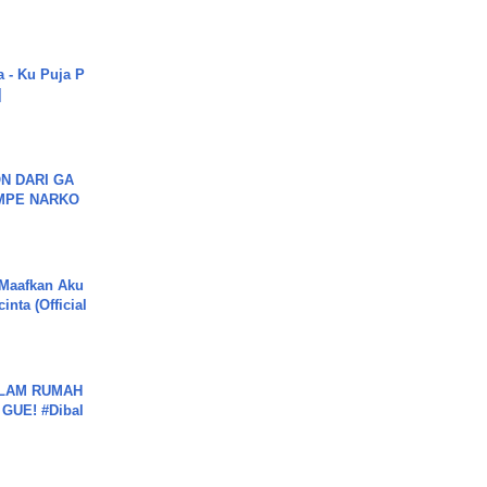
a - Ku Puja P
]
N DARI GA
MPE NARKO
 Maafkan Aku
inta (Official
DALAM RUMAH
GUE! #Dibal