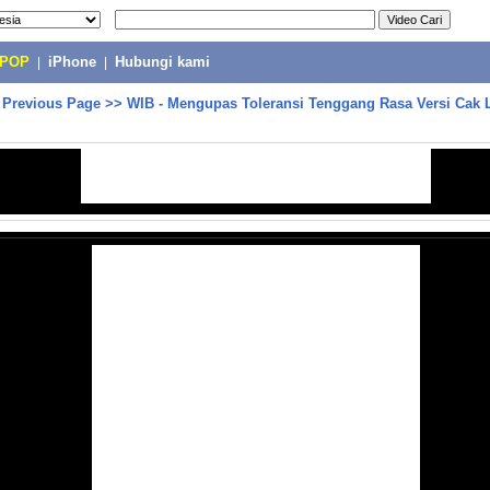
-POP
|
iPhone
|
Hubungi kami
>
Previous Page
>>
WIB - Mengupas Toleransi Tenggang Rasa Versi Cak 