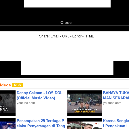
Close
6
Share:
Email
•
URL
•
Editor
•
HTML
Videos
Denny Caknan - LOS DOL
BAHAYA TUKA
(Official Music Video)
MAN SEKARA
youtube.com
youtube.com
Penampakan 25 Terduga P
Karena Sengke
elaku Penyerangan di Tang
i Pengakuan 