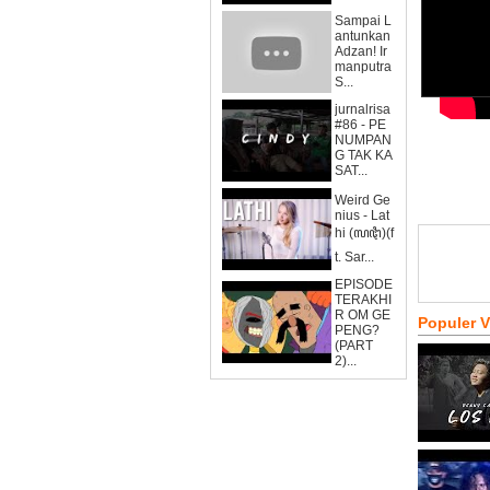
Sampai L
antunkan
Adzan! Ir
manputra
S...
jurnalrisa
#86 - PE
NUMPAN
G TAK KA
SAT...
Weird Ge
nius - Lat
hi (ꦭꦛꦶ)(f
t. Sar...
EPISODE
TERAKHI
R OM GE
Populer 
PENG?
(PART
2)...