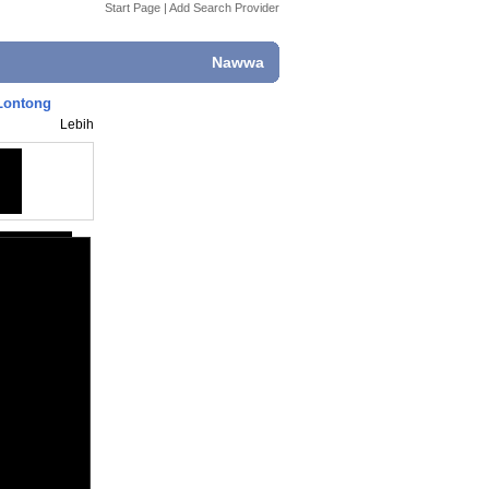
Start Page
|
Add Search Provider
Nawwa
Lontong
Lebih