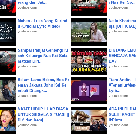
erang dan Jak...
i Nus Kei So...
youtube.com
youtube.com
Mahen - Luka Yang Kurind
Nella Kharism
u (Official Lyric Video)
uja [OFFICIAL
youtube.com
youtube.com
Sampai Panjat Genteng! Ki
BINTANG EMO
sah Keluarga Nus Kei Sela
SENGAJA SA
matkan Diri...
BA?
youtube.com
youtube.com
Belum Lama Bebas, Bos Pr
Tiara Andini -
eman Jakarta John Kei Ke
#TerlanjurMenc
mbali Ditangk...
Lyric...
youtube.com
youtube.com
8 KIAT HIDUP LUAR BIASA
ADA INI DI 
UNTUK SEGALA SITUASI ||
SULE! KAGET 
DIY dan Keraj...
ikPintu
youtube.com
youtube.com