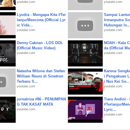
youtube.com
youtube.com
Lyodra - Mengapa Kita #Ter
Sampai Lantu
lanjurMencinta (Official Lyr
Irmanputra Si
ic Vide...
Hubungan Is..
youtube.com
youtube.com
Denny Caknan - LOS DOL
NOAH - Kala C
(Official Music Video)
da (Official M
youtube.com
youtube.com
Natasha Wilona dan Stefan
Karena Sengke
William Reuni di Sinetron
i Pengakuan 
Terbaru S...
i Nus Kei So...
youtube.com
youtube.com
jurnalrisa #86 - PENUMPAN
Tiara Andini -
G TAK KASAT MATA
#TerlanjurMenc
youtube.com
Lyric...
youtube.com