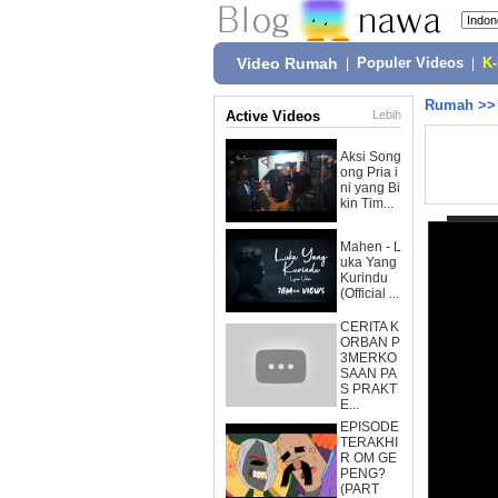
Video Rumah
|
Populer Videos
|
K
Rumah
>
Active Videos
Lebih
Aksi Song
ong Pria i
ni yang Bi
kin Tim...
Mahen - L
uka Yang
Kurindu
(Official ...
CERITA K
ORBAN P
3MERKO
SAAN PA
S PRAKT
E...
EPISODE
TERAKHI
R OM GE
PENG?
(PART