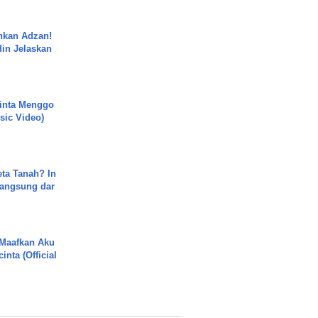
nkan Adzan!
din Jelaskan
.
inta Menggo
usic Video)
ta Tanah? In
Langsung dar
 Maafkan Aku
inta (Official