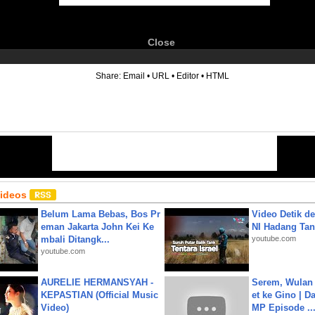
Close
6
Share:
Email
•
URL
•
Editor
•
HTML
Videos
Belum Lama Bebas, Bos Pr
Video Detik det
eman Jakarta John Kei Ke
NI Hadang Tank
mbali Ditangk...
youtube.com
youtube.com
AURELIE HERMANSYAH -
Serem, Wulan
KEPASTIAN (Official Music
et ke Gino | D
Video)
MP Episode ..