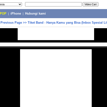
-POP
|
iPhone
|
Hubungi kami
>
Previous Page
>>
Tiket Band - Hanya Kamu yang Bisa (Inbox Spesial Li