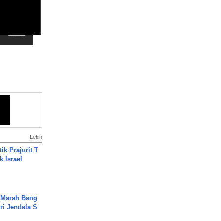
Lebih
ik Prajurit T
 Israel
 Marah Bang
ari Jendela S
.