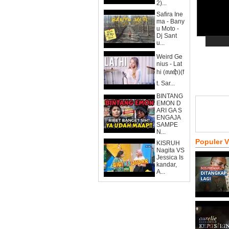
2)...
Safira Ine
ma - Bany
u Moto -
Dj Sant
u...
Weird Ge
nius - Lat
hi (ꦭꦛꦶ)(f
t. Sar...
BINTANG
EMON D
ARI GA S
ENGAJA
SAMPE
N...
Populer 
KISRUH
Nagita VS
Jessica Is
kandar,
A...