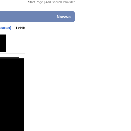
Start Page
|
Add Search Provider
Nawwa
buran)
Lebih