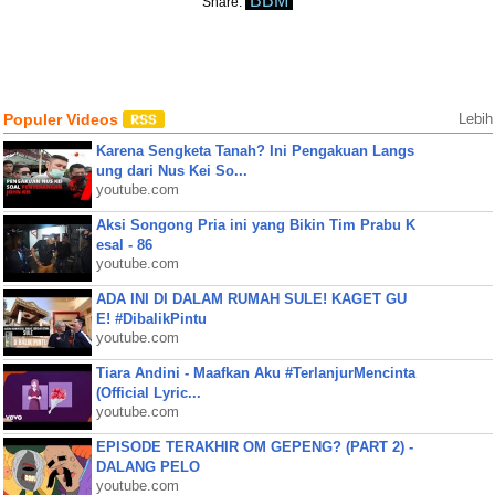
BBM
Share:
Populer Videos
Lebih
Karena Sengketa Tanah? Ini Pengakuan Langs
ung dari Nus Kei So...
youtube.com
Aksi Songong Pria ini yang Bikin Tim Prabu K
esal - 86
youtube.com
ADA INI DI DALAM RUMAH SULE! KAGET GU
E! #DibalikPintu
youtube.com
Tiara Andini - Maafkan Aku #TerlanjurMencinta
(Official Lyric...
youtube.com
EPISODE TERAKHIR OM GEPENG? (PART 2) -
DALANG PELO
youtube.com