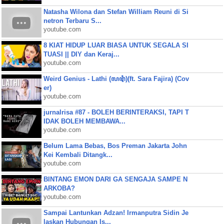
Natasha Wilona dan Stefan William Reuni di Si
netron Terbaru S...
youtube.com
8 KIAT HIDUP LUAR BIASA UNTUK SEGALA SI
TUASI || DIY dan Keraj...
youtube.com
Weird Genius - Lathi (ꦭꦛꦶ)(ft. Sara Fajira) (Cov
er)
youtube.com
jurnalrisa #87 - BOLEH BERINTERAKSI, TAPI T
IDAK BOLEH MEMBAWA...
youtube.com
Belum Lama Bebas, Bos Preman Jakarta John
Kei Kembali Ditangk...
youtube.com
BINTANG EMON DARI GA SENGAJA SAMPE N
ARKOBA?
youtube.com
Sampai Lantunkan Adzan! Irmanputra Sidin Je
laskan Hubungan Is...