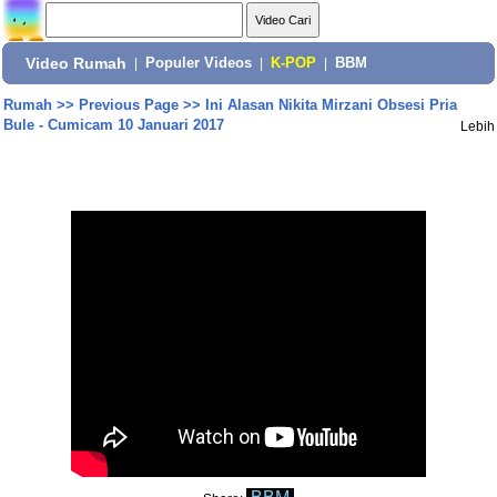
Video Rumah
|
Populer Videos
|
K-POP
|
BBM
Rumah
>>
Previous Page
>>
Ini Alasan Nikita Mirzani Obsesi Pria
Bule - Cumicam 10 Januari 2017
Lebih